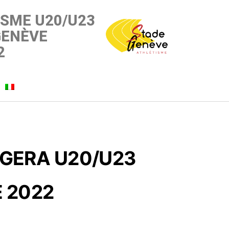
ISME U20/U23
GENÈVE
2
GGERA U20/U23
E 2022